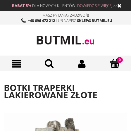
RABAT 5%
DLA NOWYCH KLIENTÓW!
DOWIEDZ SIĘ WIĘCEJ >>>
MASZ PYTANIA? ZADZWOŃ!
+48 696 472 212
LUB NAPISZ
SKLEP@BUTMIL.EU
BOTKI TRAPERKI
LAKIEROWANE ZŁOTE