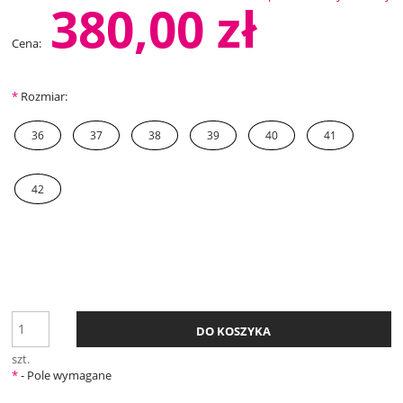
380,00 zł
Cena:
*
Rozmiar:
36
37
38
39
40
41
42
DO KOSZYKA
szt.
*
- Pole wymagane