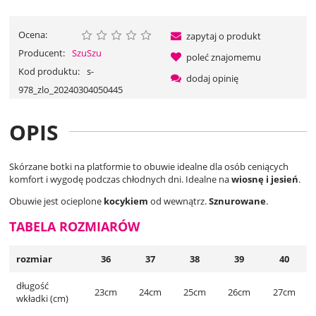
Ocena:
zapytaj o produkt
Producent:
SzuSzu
poleć znajomemu
Kod produktu:
s-
dodaj opinię
978_zlo_20240304050445
OPIS
Skórzane botki na platformie to obuwie idealne dla osób ceniących
komfort i wygodę podczas chłodnych dni. Idealne na
wiosnę i jesień
.
Obuwie jest ocieplone
kocykiem
od wewnątrz.
Sznurowane
.
TABELA ROZMIARÓW
rozmiar
36
37
38
39
40
długość
23cm
24cm
25cm
26cm
27cm
wkładki (cm)