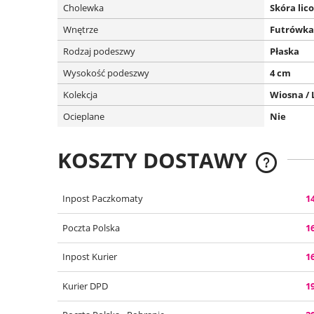
Cholewka
Skóra lic
Wnętrze
Futrówka
Rodzaj podeszwy
Płaska
Wysokość podeszwy
4 cm
Kolekcja
Wiosna / 
Ocieplane
Nie
KOSZTY DOSTAWY
CENA NIE
Inpost Paczkomaty
14
KOSZTÓW 
Poczta Polska
16
Inpost Kurier
16
Kurier DPD
19