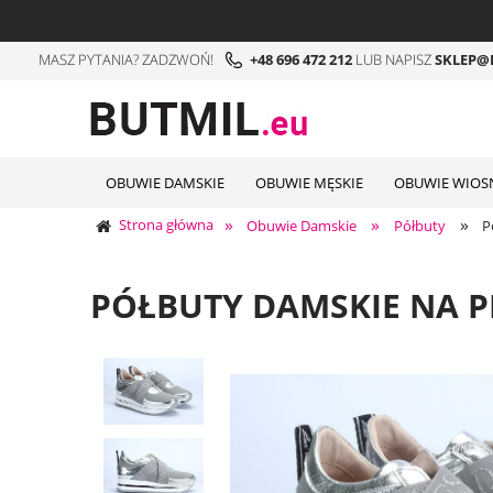
MASZ PYTANIA? ZADZWOŃ!
+48 696 472 212
LUB NAPISZ
SKLEP@
OBUWIE DAMSKIE
OBUWIE MĘSKIE
OBUWIE WIOSN
»
»
»
Strona główna
Obuwie Damskie
Półbuty
P
PÓŁBUTY DAMSKIE NA P