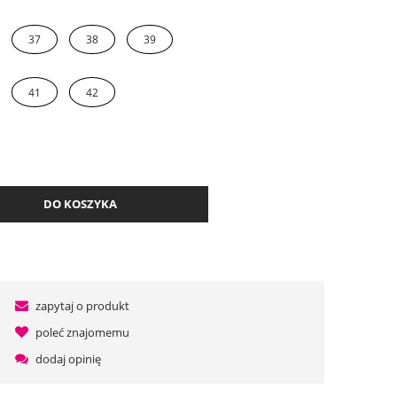
37
38
39
41
42
DO KOSZYKA
zapytaj o produkt
poleć znajomemu
dodaj opinię