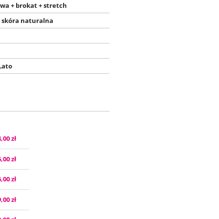
owa + brokat + stretch
 skóra naturalna
Lato
 ZAWIERA EWENTUALNYCH
,00 zł
PŁATNOŚCI
,00 zł
,00 zł
,00 zł