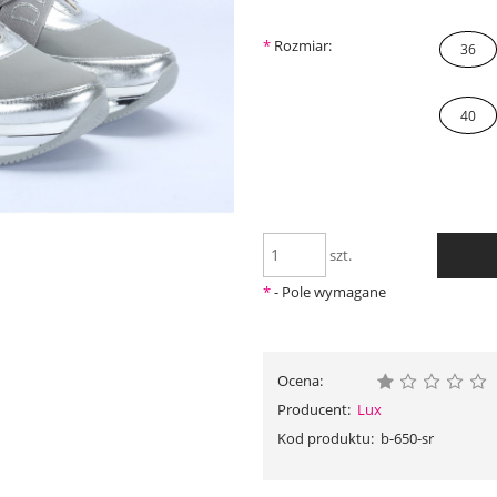
*
Rozmiar:
36
40
szt.
*
- Pole wymagane
Ocena:
Producent:
Lux
Kod produktu:
b-650-sr