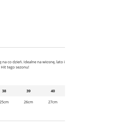
 na co dzień. Idealne na wiosnę, lato i
 Hit tego sezonu!
38
39
40
25cm
26cm
27cm