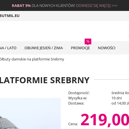
RABAT 5%
DLA NOWYCH KLIENTÓW!
DOWIEDZ SIĘ WIĘCEJ >>>
BUTMIL.EU
A / LATO
OBUWIE JESIEŃ / ZIMA
PROMOCJE
NOWOŚCI
ółbuty damskie na platformie Srebrny
LATFORMIE SREBRNY
Dostępność:
średnia il
Wysyłka w:
10 dni
Dostawa:
od 14,00 z
219,00
Cena nie zawiera ew
płatności
Cena: