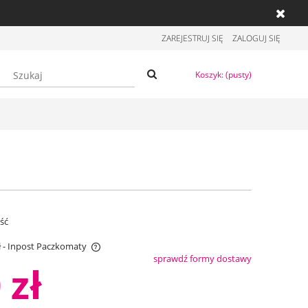
ZAREJESTRUJ SIĘ
ZALOGUJ SIĘ
Koszyk:
(pusty)
ość
ł
- Inpost Paczkomaty
sprawdź formy dostawy
 zł
entualnych kosztów