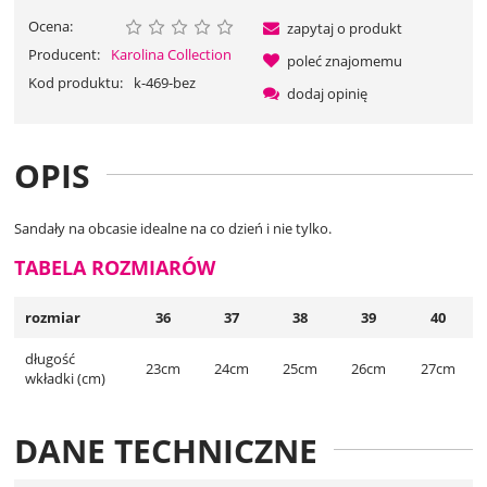
Ocena:
zapytaj o produkt
Producent:
Karolina Collection
poleć znajomemu
Kod produktu:
k-469-bez
dodaj opinię
OPIS
Sandały na obcasie idealne na co dzień i nie tylko.
TABELA ROZMIARÓW
rozmiar
36
37
38
39
40
długość
23cm
24cm
25cm
26cm
27cm
wkładki (cm)
DANE TECHNICZNE