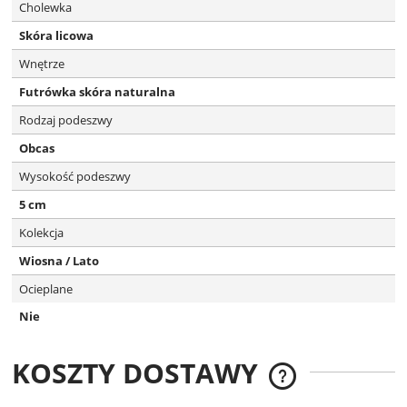
Cholewka
Skóra licowa
Wnętrze
Futrówka skóra naturalna
Rodzaj podeszwy
Obcas
Wysokość podeszwy
5 cm
Kolekcja
Wiosna / Lato
Ocieplane
Nie
KOSZTY DOSTAWY
CENA NIE ZAWIERA
KOSZTÓW PŁATNOŚC