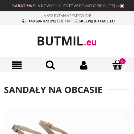
RABAT 5%
DLA NOWYCH KLIENTÓW!
DOWIEDZ SIĘ WIĘCEJ >>>
MASZ PYTANIA? ZADZWOŃ!
+48 696 472 212
LUB NAPISZ
SKLEP@BUTMIL.EU
SANDAŁY NA OBCASIE