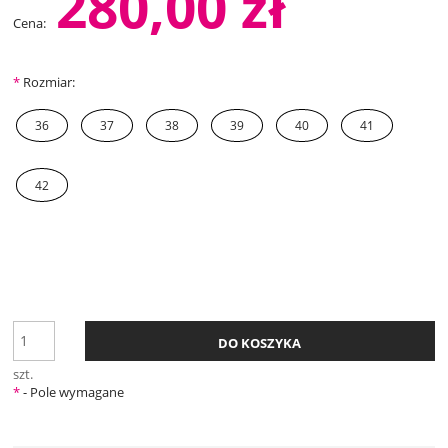
280,00 zł
Cena:
*
Rozmiar:
36
37
38
39
40
41
42
DO KOSZYKA
szt.
*
- Pole wymagane